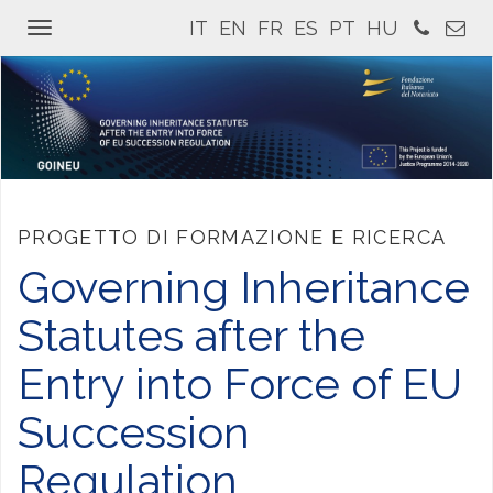
IT
EN
FR
ES
PT
HU
Toggle
navigation
PROGETTO DI FORMAZIONE E RICERCA
Governing Inheritance
Statutes after the
Entry into Force of EU
Succession
Regulation