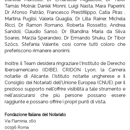
Tamás Molnár, Daniel Monni, Luigi Nasta, Mara Paperini,
Dr Afonso Patrão, Francesco Prestifilippo, Catia Piras ,
Martina Puglisi, Valeria Quaglia, Dr Lilla Rainer, Michela
Ricci, Dr Ramon Romano, Roberta Rossetto, Andrea
Sandoli, Claudio Sansò, Dr Blandina Maria da Silva
Soares, Marzia Sperandeo, Dr Ermando Shuku, Dr Tibor
Szőcs, Stefania Valente, così come tutti coloro che
preferiscono rimanere anonimi.
Inoltre, il Team desidera ringraziare l'Instituto de Derecho
Iberoamericano (IDIBE), CRIDON Lyon, la Camera
notarile di Alicante, l'Istituto notarile ungherese e il
Consiglio dei Notariati dell'Unione Europea (CNUE), per il
prezioso supporto nell'offrire visibilità a tale strumento e
nell'assicurarsi che più persone possano essere
raggiunte e possano offrire i propri punti di vista.
Fondazione Italiana del Notariato
Via Flaminia, 160
00196 Roma