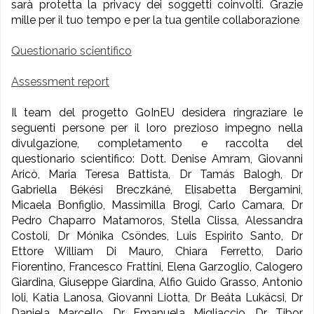
sarà protetta la privacy dei soggetti coinvolti. Grazie
mille per il tuo tempo e per la tua gentile collaborazione
Questionario scientifico
Assessment report
Il team del progetto GoInEU desidera ringraziare le
seguenti persone per il loro prezioso impegno nella
divulgazione, completamento e raccolta del
questionario scientifico: Dott. Denise Amram, Giovanni
Aricò, Maria Teresa Battista, Dr Tamás Balogh, Dr
Gabriella Békési Breczkáné, Elisabetta Bergamini,
Micaela Bonfiglio, Massimilla Brogi, Carlo Camara, Dr
Pedro Chaparro Matamoros, Stella Clissa, Alessandra
Costoli, Dr Mónika Csöndes, Luis Espirito Santo, Dr
Ettore William Di Mauro, Chiara Ferretto, Dario
Fiorentino, Francesco Frattini, Elena Garzoglio, Calogero
Giardina, Giuseppe Giardina, Alfio Guido Grasso, Antonio
Ioli, Katia Lanosa, Giovanni Liotta, Dr Beáta Lukácsi, Dr
Daniela Marcello, Dr Emanuela Migliaccio, Dr Tibor