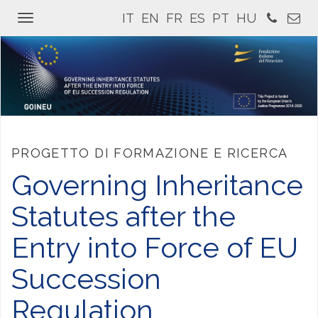
IT
EN
FR
ES
PT
HU
Toggle
navigation
PROGETTO DI FORMAZIONE E RICERCA
Governing Inheritance
Statutes after the
Entry into Force of EU
Succession
Regulation