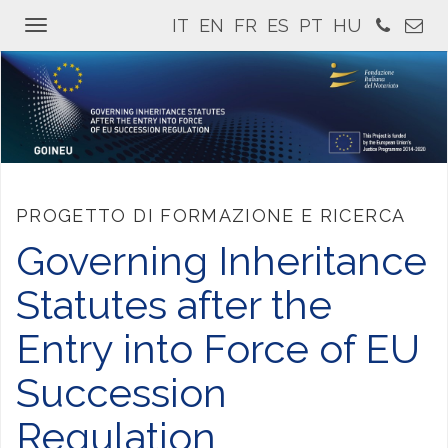
IT
EN
FR
ES
PT
HU
Toggle
navigation
PROGETTO DI FORMAZIONE E RICERCA
Governing Inheritance
Statutes after the
Entry into Force of EU
Succession
Regulation